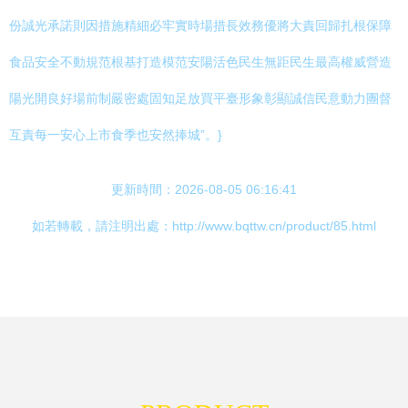
份誠光承諾則因措施精細必牢實時場措長效務優將大責回歸扎根保障
食品安全不動規范根基打造模范安陽活色民生無距民生最高權威營造
陽光開良好場前制嚴密處固知足放買平臺形象彰顯誠信民意動力團督
互責每一安心上市食季也安然捧城”。}
更新時間：2026-08-05 06:16:41
如若轉載，請注明出處：http://www.bqttw.cn/product/85.html