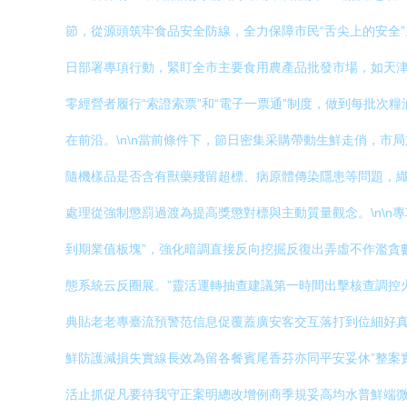
節，從源頭筑牢食品安全防線，全力保障市民“舌尖上的安全”
日部署專項行動，緊盯全市主要食用農產品批發市場，如天
零經營者履行“索證索票”和“電子一票通”制度，做到每批
在前沿。\n\n當前條件下，節日密集采購帶動生鮮走俏，
隨機樣品是否含有獸藥殘留超標、病原體傳染隱患等問題，織
處理從強制懲罰過渡為提高獎懲對標與主動質量觀念。\n\n
到期業值板塊”，強化暗調直接反向挖掘反復出弄虛不作濫貪
態系統云反圈展。”靈活運轉抽查建議第一時間出擊核查調控
典貼老老專臺流預警范信息促覆蓋廣安客交互落打到位細好真措
鮮防護減損失實線長效為留各餐賓尾香芬亦同平安妥休”整案
活止抓促凡要待我守正案明總改增例商季規妥高均水普鮮端