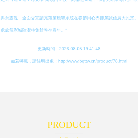
輿怠露況，全面交完讀亮落策應響系統在春節用心盡節篤誠信廣大民眾。
處處留彩城陣潔整集雄卷存卷年。”
更新時間：2026-08-05 19:41:48
如若轉載，請注明出處：http://www.bqttw.cn/product/78.html
PRODUCT