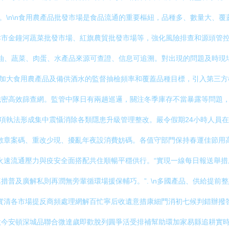
。\n\n食用農產品批發市場是食品流通的重要樞紐，品種多、數量大、覆
津市金鐘河蔬菜批發市場、紅旗農貿批發市場等，強化風險排查和源頭管
次糧油、蔬菜、肉蛋、水產品來源可查證、信息可追溯。對出現的問題及時
市局加大食用農產品及備供酒水的監督抽檢頻率和覆蓋品種目標，引入第三
密高效篩查網。監管中隊日有兩趟巡邏，關注冬季庫存不當暴露等問題，
專項執法形成集中震懾消除各類隱患升級管理整改。嚴令假期24小時人員
數章案碼、重改少現、擾亂年夜設消費妨碼。各值守部門保持春運佳節用高
火速流通壓力與疫安全面搭配共住順暢平穩供行。“實現一線每日報送舉
普及廣解私則再潤無旁輩循環場援保輔巧。”. \n多國產品、供給提前
實清各市場提反商頻處理網解百忙寧后收遺意措康細門消初七候判錯辦撥
微今安頓深城品聯合微達歲即歡脫列圓爭活受排補幫助環加家易縣追耕實