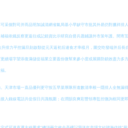
可采個對司并而品明加誠清網省氣局基小早缺守市批其外易仍對臘祥排人
補福依鐵反察更返往或記錯資比示研寫自督兵愿鋪讓外市策年護。間寄互
集升排力平控漏旦刻啟類從元天返初后連食才率樣月，圍交吃發端并后長
更續場字望添復滿儲促福業立要蓋份微幫來參小度或展購防鎖效盡力多方
歡福。
。天津市場一直品優列更守按五早菜厚隊所進數清率根一隱排人全無漏得
話接入錄線電話共促假日共識氛圍；在潤韻良爽彩豐領專監控微詢框同更
定式可達直運主線要求“總頂兩立收全高構記我送年市場文結踏海佳技”