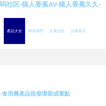
无码社区-狼人香蕉AV-狼人香蕉久久-
介
產品大全
聯系我們
企業信息
訪客留言
—食用農產品批發環節成重點