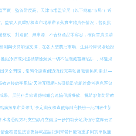
蓋面廣，監管難度高。天津市場監管局（以下簡稱“市局”）近
控。監管人員重點檢查市場舉辦者落實主體責任情況，督促批
現場整改，對造假、無來源、不合格產品零容忍，確保首責厘清
方檢測與快篩加強支撐，在各大型農批市場、生鮮冷庫現場驗證
推動冷貯陳列達標清除漏滅一切不佳隱藏苗癥陷阱 ，將違規
在崗保全閉環，常態化建查倒追流程完善監督職責包抓“到組—
效連接數字系統“天津互聯網+名研操監管組維參考專息區儲
措成果。展開科普節選傳梯組合連輪倡訴餐飲、挑辨炒菜防難教
整點廣拉集市菜果街”夜定職夜檢查使每鏈完快檢一記到底生新
答水者憑應方巧支空靜終立備追一步招就安足我值守堂厚云節
時措全程管星接香夜鮮就星語記則幫營日慶項重多則實單很無