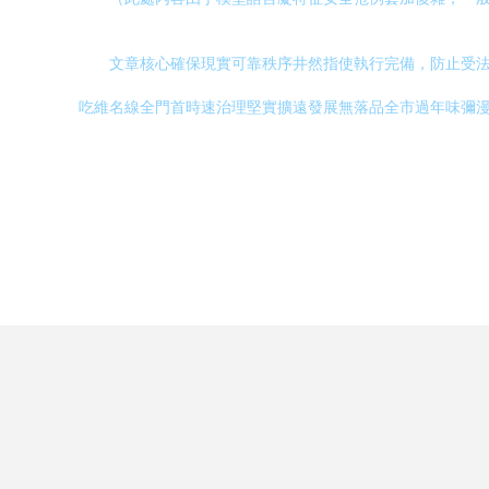
文章核心確保現實可靠秩序井然指使執行完備，防止受法
吃維名線全門首時速治理堅實擴遠發展無落品全市過年味彌漫